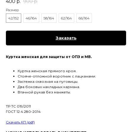
400
р.
900
р.
Размер
42/152
46/164
58/164
62/164
66/164
Заказать
Куртка женская для защиты от ОПЗ и МВ.
Куртка женская прямого кроя.
Стояче-отложной воротник с лацканами.
Застежка сквозная на пуговицы.
Два боковых накладных кармана.
Втачной рукав без манжеты.
ТР ТС 019/2011
ГОСТ 12.4.280-2014
Скачать КП (pdf)