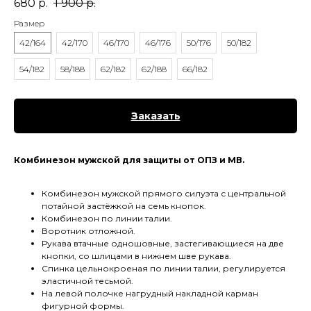
680
р.
1 900
р.
Размер
42/164
42/170
46/170
46/176
50/176
50/182
54/182
58/188
62/182
62/188
66/182
Заказать
Комбинезон мужской для защиты от ОПЗ и МВ.
Комбинезон мужской прямого силуэта с центральной
потайной застёжкой на семь кнопок.
Комбинезон по линии талии.
Воротник отложной.
Рукава втачные одношовные, застегивающиеся на две
кнопки, со шлицами в нижнем шве рукава.
Спинка цельнокроеная по линии талии, регулируется
эластичной тесьмой.
На левой полочке нагрудный накладной карман
фигурной формы.