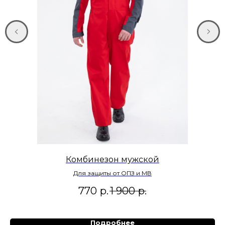
Комбинезон мужской
Ко
Для защиты от ОПЗ и МВ
770
р.
1 900
р.
Подробнее